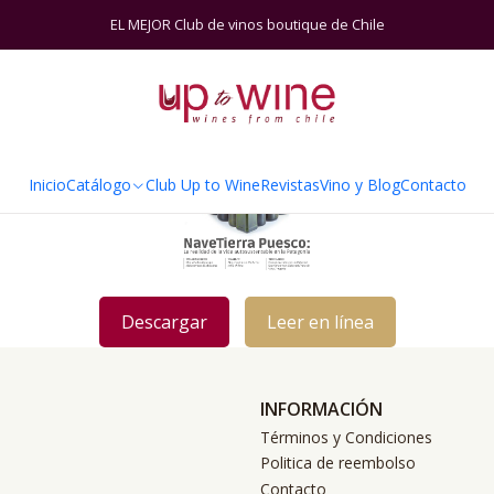
Inicio
Enero 2020
EL MEJOR Club de vinos boutique de Chile
Inicio
Catálogo
Club Up to Wine
Revistas
Vino y Blog
Contacto
Descargar
Leer en línea
INFORMACIÓN
Términos y Condiciones
Politica de reembolso
Contacto