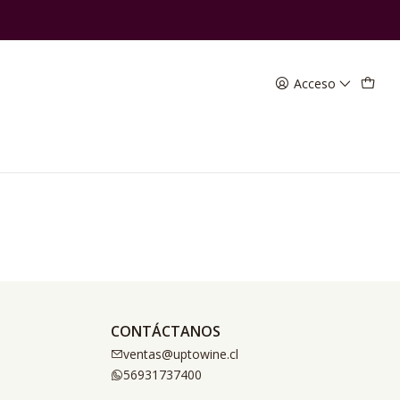
Acceso
CONTÁCTANOS
ventas@uptowine.cl
56931737400