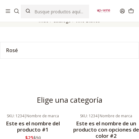
EL MEJOR Club de vinos boutique de Chile
Inicio
Catálogo
Vino Blanco
Rosé
Elige una categoría
SKU: 1234
|
Nombre de marca
SKU: 1234
|
Nombre de marca
-25%
Oferta
Nuevo
Este es el nombre del
Este es el nombre de un
Nuevo
producto #1
producto con opciones de
color #2
$25
$50