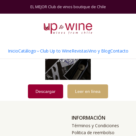
Inicio
Junio 2021
EL MEJOR Club de vinos boutique de Chile
Inicio
Catálogo
Club Up to Wine
Revistas
Vino y Blog
Contacto
Descargar
Leer en línea
INFORMACIÓN
Términos y Condiciones
Politica de reembolso