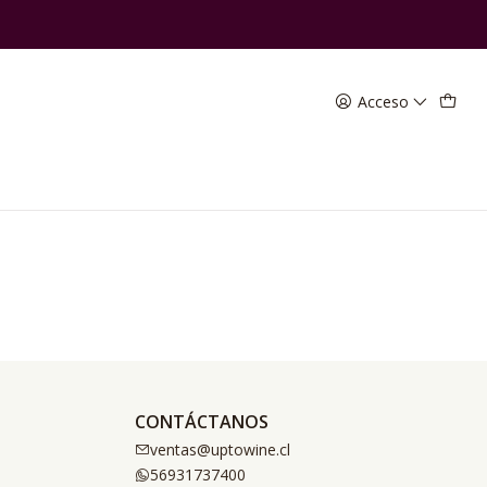
Acceso
CONTÁCTANOS
ventas@uptowine.cl
56931737400