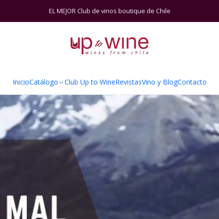
g
Lo Indómito Mal Contado: Una Oportunidad Perdida para el Vi
EL MEJOR Club de vinos boutique de Chile
Inicio
Catálogo
Club Up to Wine
Revistas
Vino y Blog
Contacto