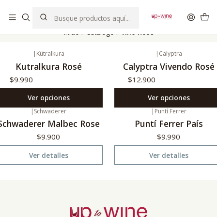
EL MEJOR Club de vinos boutique de Chile
Inicio
Catálogo
Vino Rose
|
Kütralkura
|
Calyptra
Kutralkura Rosé
Calyptra Vivendo Rosé
$9.990
$12.900
Ver opciones
Ver opciones
|
Schwaderer
|
Puntí Ferrer
gotado
No disponible
Schwaderer Malbec Rose
Puntí Ferrer País
$9.900
$9.990
Ver detalles
Ver detalles