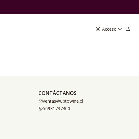
Acceso
contrar otros productos.
CONTÁCTANOS
ventas@uptowine.cl
56931737400