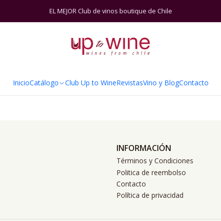
Inicio
Catálogo
Viñas
Maitía
EL MEJOR Club de vinos boutique de Chile
Todavía no hay productos disponibles aquí
en otras categorías o utilizar la barra de búsqueda para en
Inicio
Catálogo
Club Up to Wine
Revistas
Vino y Blog
Contacto
INFORMACIÓN
Términos y Condiciones
Politica de reembolso
Contacto
Política de privacidad