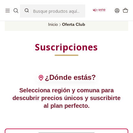
EL MEJOR Club de vinos boutique de Chile
Inicio
Oferta Club
Suscripciones
¿Dónde estás?
Selecciona
región
y
comuna
para
descubrir precios únicos y
suscribirte
al plan perfecto
.