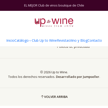
Inicio
Suscripción Duo
Suscripción Duo
EL MEJOR Club de vinos boutique de Chile
INFORMACIÓN
Términos y Condiciones
Politica de reembolso
Inicio
Catálogo
Club Up to Wine
Revistas
Vino y Blog
Contacto
Contacto
Política de privacidad
2026 Up to Wine.
Todos los derechos reservados.
Desarrollado por Jumpseller
.
VOLVER ARRIBA