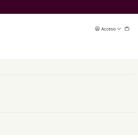
Acceso
CONTÁCTANOS
ventas@uptowine.cl
56931737400