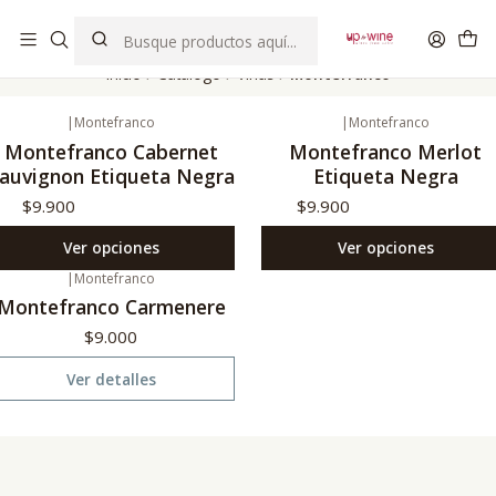
EL MEJOR Club de vinos boutique de Chile
Inicio
Catálogo
Viñas
Montefranco
|
Montefranco
|
Montefranco
Montefranco Cabernet
Montefranco Merlot
auvignon Etiqueta Negra
Etiqueta Negra
$9.900
$9.900
Ver opciones
Ver opciones
|
Montefranco
o disponible
Montefranco Carmenere
$9.000
Ver detalles