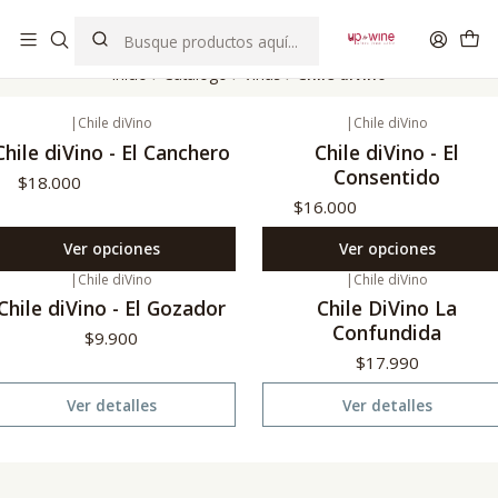
EL MEJOR Club de vinos boutique de Chile
Inicio
Catálogo
Viñas
Chile diVino
|
Chile diVino
|
Chile diVino
Chile diVino - El Canchero
Chile diVino - El
Consentido
$18.000
$16.000
Ver opciones
Ver opciones
|
Chile diVino
|
Chile diVino
gotado
No disponible
Chile diVino - El Gozador
Chile DiVino La
Confundida
$9.900
$17.990
Ver detalles
Ver detalles