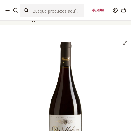
EL MEJOR Club de vinos boutique de Chile
Inicio
Catálogo
Viñas
Galán
Galán De Molina Pinot Noir