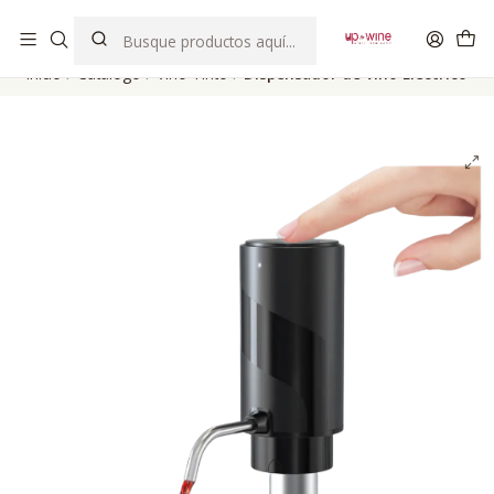
EL MEJOR Club de vinos boutique de Chile
Inicio
Catálogo
Vino Tinto
Dispensador de Vino Eléctrico