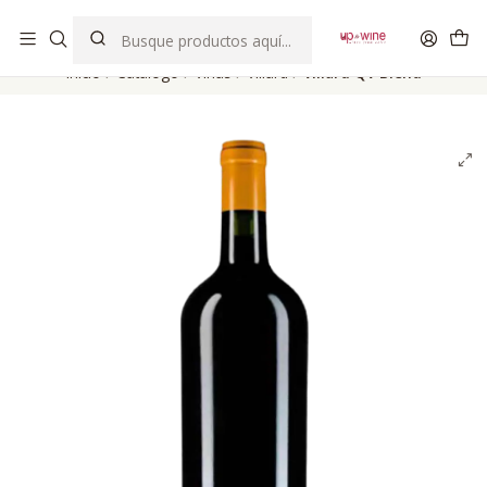
EL MEJOR Club de vinos boutique de Chile
Inicio
Catálogo
Viñas
Villard
Villard QV Blend