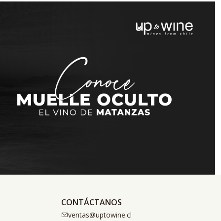
CONTÁCTANOS
ventas@uptowine.cl