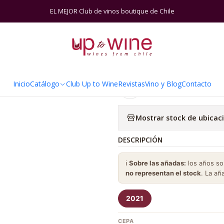
Inicio
Catálogo
Viñas
Testaruda
Testaruda Distinto
EL MEJOR Club de vinos boutique de Chile
|
Testaruda Dis
Inicio
Catálogo
Club Up to Wine
Revistas
Vino y Blog
Contacto
Agregar a la lista de 
Mostrar stock de ubicac
DESCRIPCIÓN
ℹ️
Sobre las añadas:
los años s
no representan el stock
. La añ
2021
CEPA