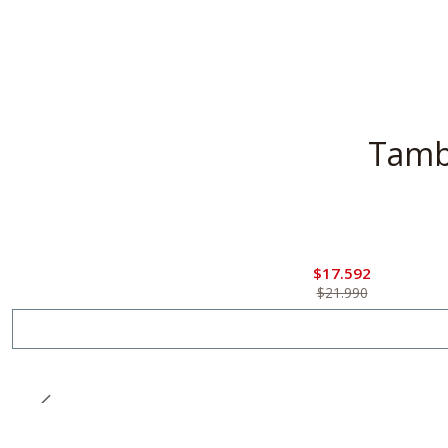
Tambi
-20%
Oferta
Agotado
$17.592
$21.990