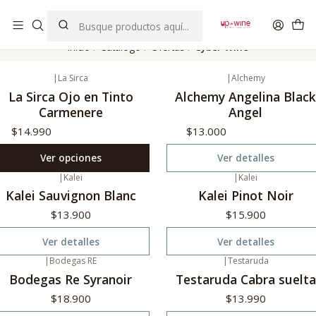
EL MEJOR Club de vinos boutique de Chile
Inicio
Catálogo
Ofertas
Cyber Wine
|
La Sirca
|
Alchemy
No disponible
La Sirca Ojo en Tinto
Alchemy Angelina Black
Carmenere
Angel
$14.990
$13.000
Ver opciones
Ver detalles
|
Kalei
|
Kalei
o disponible
No disponible
Kalei Sauvignon Blanc
Kalei Pinot Noir
$13.900
$15.900
Ver detalles
Ver detalles
|
Bodegas RE
|
Testaruda
o disponible
Agotado
Bodegas Re Syranoir
Testaruda Cabra suelta
$18.900
$13.990