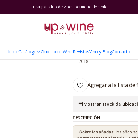
Inicio
Catálogo
Viñas
Alchemy
Alchemy Angelina Black Angel
EL MEJOR Club de vinos boutique de Chile
|
Alchemy Angel
Inicio
Catálogo
Club Up to Wine
Revistas
Vino y Blog
Contacto
AÑADA
2018
Agregar a la lista de 
Mostrar stock de ubicac
DESCRIPCIÓN
ℹ️
Sobre las añadas:
los años s