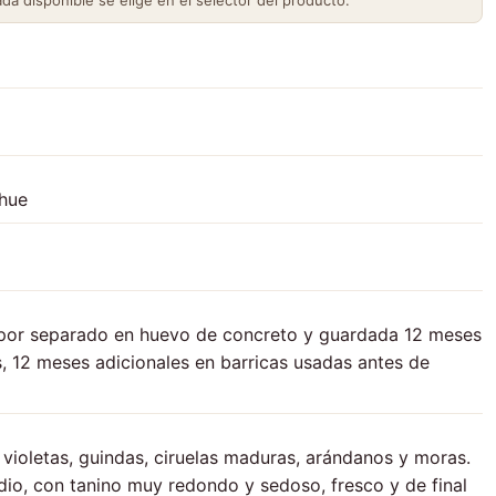
ada disponible se elige en el selector del producto.
hue
por separado en huevo de concreto y guardada 12 meses
, 12 meses adicionales en barricas usadas antes de
violetas, guindas, ciruelas maduras, arándanos y moras.
io, con tanino muy redondo y sedoso, fresco y de final