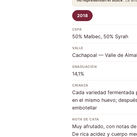
no representan el stock
. La añ
2018
CEPA
50% Malbec, 50% Syrah
VALLE
Cachapoal — Valle de Alma
GRADUACIÓN
14,1%
CRIANZA
Cada variedad fermentada 
en el mismo huevo; después
embotellar
NOTA DE CATA
Muy afrutado, con notas de 
De rica acidez y cuerpo med