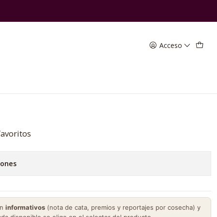
Acceso
ina Black Angel
favoritos
iones
on
informativos
(nota de cata, premios y reportajes por cosecha) y