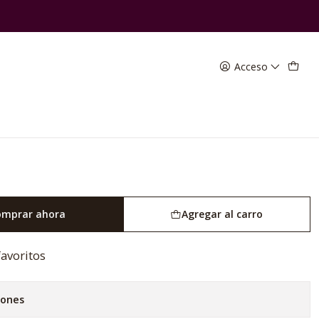
cción del Viticultor
Acceso
 Cabernet Sauvignon -
iticultor
omprar ahora
Agregar al carro
favoritos
iones