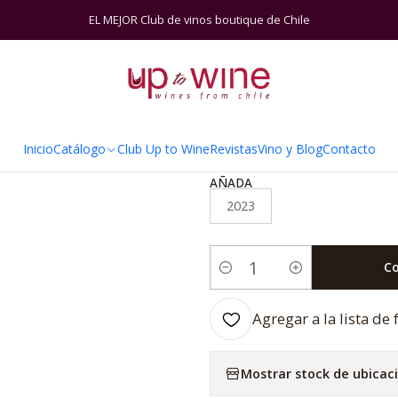
pa
Cabernet Sauvignon
Laura Hartwig Cabernet Sauvignon - Sele
EL MEJOR Club de vinos boutique de Chile
|
Laura Hartwig
Selección del V
Inicio
Catálogo
Club Up to Wine
Revistas
Vino y Blog
Contacto
AÑADA
2023
C
Cantidad
Agregar a la lista de 
Mostrar stock de ubicac