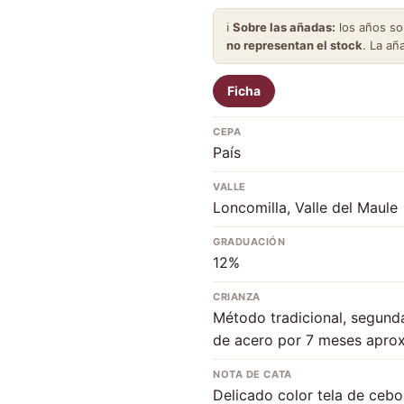
ℹ️
Sobre las añadas:
los años s
no representan el stock
. La añ
Ficha
CEPA
País
VALLE
Loncomilla, Valle del Maule
GRADUACIÓN
12%
CRIANZA
Método tradicional, segunda
de acero por 7 meses aprox
NOTA DE CATA
Delicado color tela de cebo