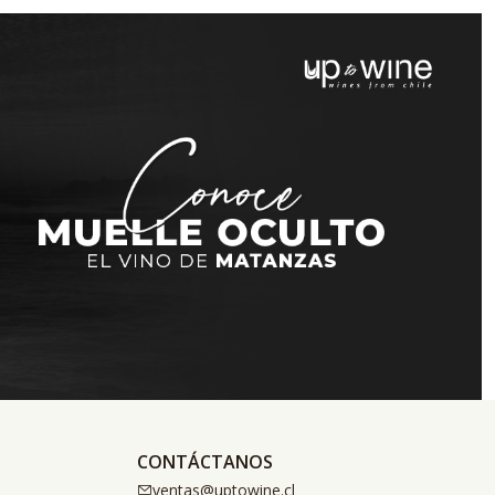
CONTÁCTANOS
ventas@uptowine.cl