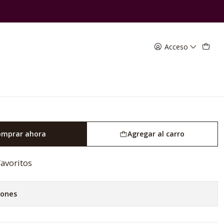
Acceso
spumante Brut Rose
omprar ahora
Agregar al carro
favoritos
iones