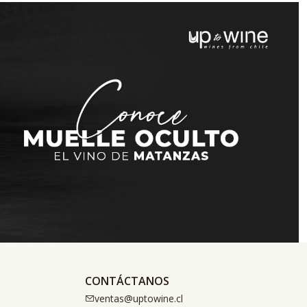
CONTÁCTANOS
ventas@uptowine.cl