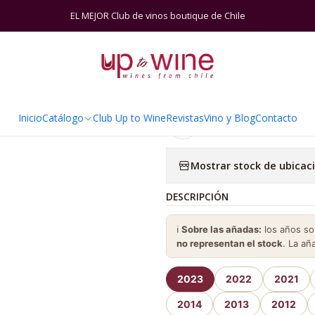
Inicio
Catálogo
Viñas
Polkura
Polkura Block G+I
EL MEJOR Club de vinos boutique de Chile
|
Polkura Block
Inicio
Catálogo
Club Up to Wine
Revistas
Vino y Blog
Contacto
Agregar a la lista de 
Mostrar stock de ubicac
DESCRIPCIÓN
ℹ️
Sobre las añadas:
los años s
no representan el stock
. La añ
2023
2022
2021
2014
2013
2012