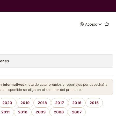
Acceso
 G+I
favoritos
iones
on
informativos
(nota de cata, premios y reportajes por cosecha) y
ada disponible se elige en el selector del producto.
2020
2019
2018
2017
2016
2015
2011
2010
2009
2008
2007