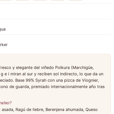
gua
rker
fresco y elegante del viñedo Polkura (Marchigüe,
g e i miran al sur y reciben sol indirecto, lo que da un
eciado. Base 99% Syrah con una pizca de Viognier,
Ícono de guarda, premiado internacionalmente año tras
elier?
 asada, Ragú de liebre, Berenjena ahumada, Queso