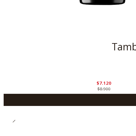
Tambi
-20%
Oferta
$7.120
$8.900