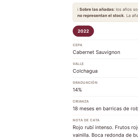
ℹ️
Sobre las añadas:
los años s
no representan el stock
. La añ
2022
CEPA
Cabernet Sauvignon
VALLE
Colchagua
GRADUACIÓN
14%
CRIANZA
18 meses en barricas de robl
NOTA DE CATA
Rojo rubí intenso. Frutos roj
vainilla. Boca redonda de bu