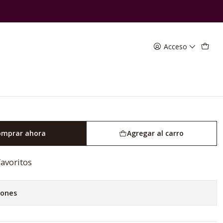
gnon
Acceso
rva Cabernet Sauvignon
omprar ahora
Agregar al carro
favoritos
iones