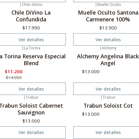
|
Chile diVino
|
Muelle Oculto
o disponible
No disponible
Chile DiVino La
Muelle Oculto Santona
Confundida
Carmenere 100%
$17.990
$13.900
Ver detalles
Ver detalles
|
La Torina
|
Alchemy
20%
Oferta
No disponible
a Torina Reserva Especial
Alchemy Angelina Black
o disponible
Blend
Angel
$11.200
$13.000
$14.000
Ver detalles
Ver detalles
|
Trabun
|
Trabun
gotado
Agotado
Trabun Soloist Cabernet
Trabun Soloist Cot
Sauvignon
$13.000
$13.000
Ver detalles
Ver detalles