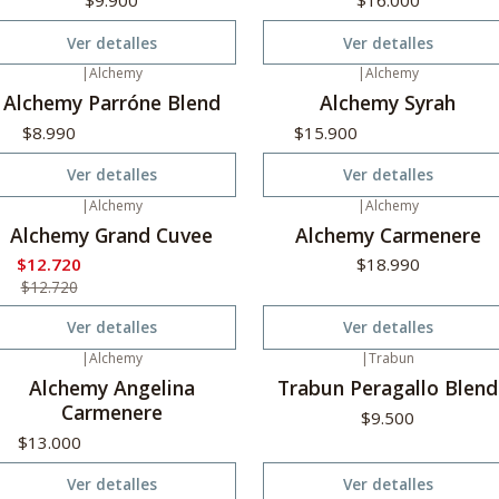
$9.900
$16.000
Ver detalles
Ver detalles
|
Alchemy
|
Alchemy
o disponible
No disponible
Alchemy Parróne Blend
Alchemy Syrah
$8.990
$15.900
Ver detalles
Ver detalles
|
Alchemy
|
Alchemy
20%
Oferta
No disponible
Alchemy Grand Cuvee
Alchemy Carmenere
o disponible
$12.720
$18.990
$12.720
Ver detalles
Ver detalles
|
Alchemy
|
Trabun
o disponible
No disponible
Alchemy Angelina
Trabun Peragallo Blend
Carmenere
$9.500
$13.000
Ver detalles
Ver detalles