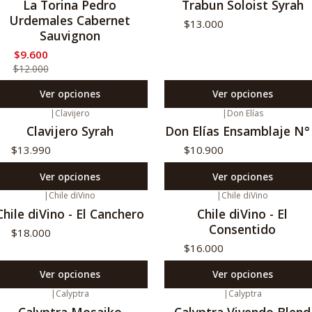
La Torina Pedro
Trabun Soloist Syrah
Urdemales Cabernet
$13.000
Sauvignon
$9.600
$12.000
Ver opciones
Ver opciones
|
Clavijero
|
Don Elías
Clavijero Syrah
Don Elías Ensamblaje N°
$13.990
$10.900
Ver opciones
Ver opciones
|
Chile diVino
|
Chile diVino
Chile diVino - El Canchero
Chile diVino - El
Consentido
$18.000
$16.000
Ver opciones
Ver opciones
|
Calyptra
|
Calyptra
Calyptra Mosaiko
Calyptra Vivendo Blend