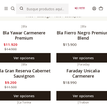
EL MEJOR Club de vinos boutique de Chile
Inicio
Catálogo
Valle
Cachapoal
|
Bla
|
Bla
20%
Oferta
Bla Yawar Carmenere
Bla Fierro Negro Premi
Premium
Blend
$11.920
$15.900
$14.900
Ver opciones
Ver opciones
|
Bla
|
Faraday
20%
Oferta
la Gran Reserva Cabernet
Faraday Unicalia
Sauvignon
Carmenere
$9.200
$18.990
$11.500
Ver opciones
Ver opciones
|
La Torina
|
Trabun
20%
Oferta