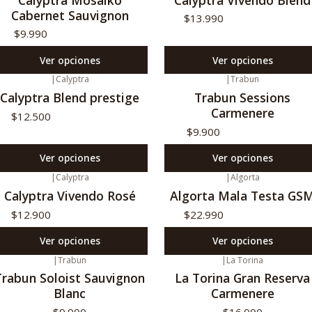
Cabernet Sauvignon
$13.990
$9.990
Ver opciones
Ver opciones
|
Calyptra
|
Trabun
Calyptra Blend prestige
Trabun Sessions
Carmenere
$12.500
$9.900
Ver opciones
Ver opciones
|
Calyptra
|
Algorta
Calyptra Vivendo Rosé
Algorta Mala Testa GS
$12.900
$22.990
Ver opciones
Ver opciones
|
Trabun
|
La Torina
o disponible
No disponible
Trabun Soloist Sauvignon
La Torina Gran Reserva
Blanc
Carmenere