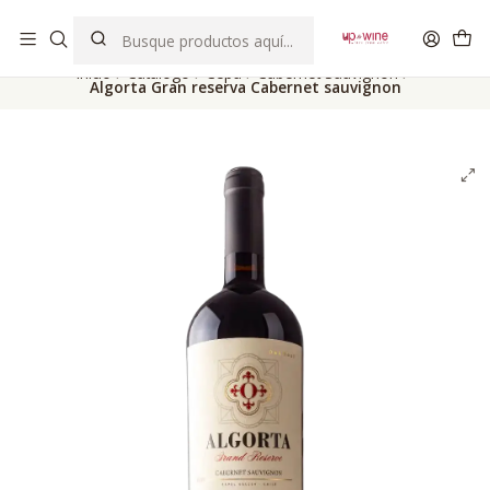
EL MEJOR Club de vinos boutique de Chile
Inicio
Catálogo
Cepa
Cabernet Sauvignon
Algorta Gran reserva Cabernet sauvignon