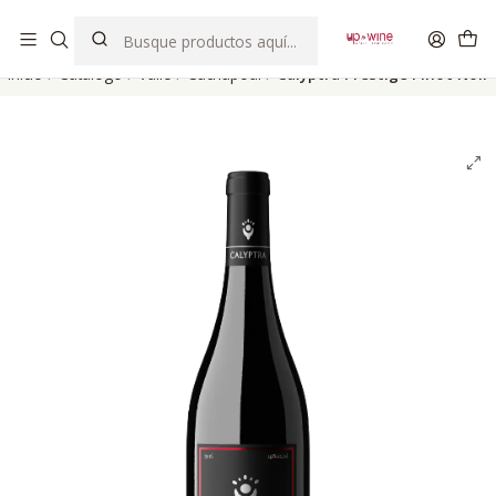
EL MEJOR Club de vinos boutique de Chile
Inicio
Catálogo
Valle
Cachapoal
Calyptra Prestige Pinot Noir