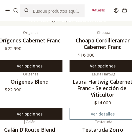
EL MEJOR Club de vinos boutique de Chile
Inicio
Catálogo
Cepa
Cabernet Franc
|
Orígenes
|
Choapa
Orígenes Cabernet Franc
Choapa Cordilleramar
Cabernet Franc
$22.990
$16.000
Ver opciones
Ver opciones
|
Orígenes
|
Laura Hartwig
Agotado
Orígenes Blend
Laura Hartwig Caberne
Franc - Selección del
$22.990
Viticultor
$14.000
Ver opciones
Ver detalles
|
Galán
|
Testaruda
20%
Oferta
Agotado
Galán D'Route Blend
Testaruda Zorro
o disponible