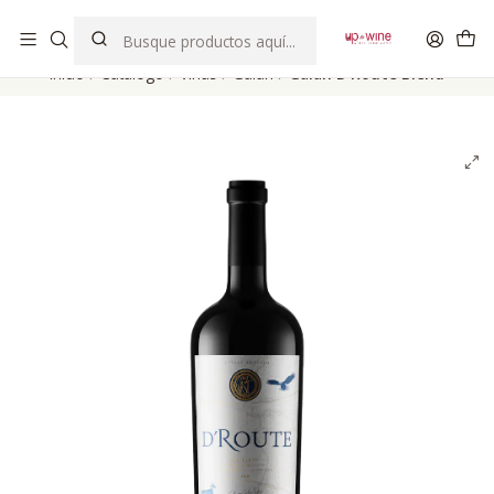
EL MEJOR Club de vinos boutique de Chile
Inicio
Catálogo
Viñas
Galán
Galán D'Route Blend