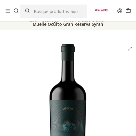
EL MEJOR Club de vinos boutique de Chile
Inicio
Catálogo
Viñas
Muelle Oculto
Muelle Oculto Gran Reserva Syrah