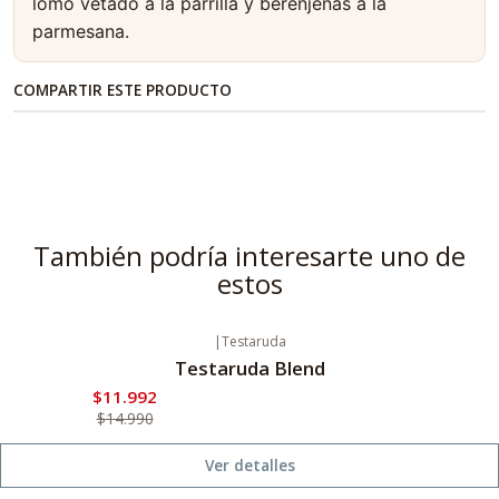
lomo vetado a la parrilla y berenjenas a la
parmesana.
COMPARTIR ESTE PRODUCTO
También podría interesarte uno de
estos
|
Testaruda
-20%
Oferta
Testaruda Blend
Agotado
$11.992
$14.990
Ver detalles