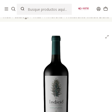
EL MEJOR Club de vinos boutique de Chile
Inicio
Catálogo
Viñas
Primavento
Primavento Indicio Blend