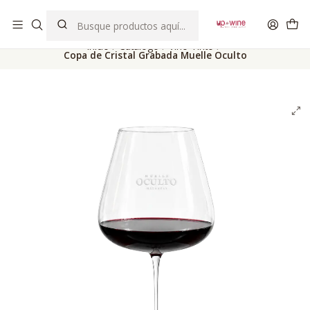
EL MEJOR Club de vinos boutique de Chile
Inicio
Catálogo
Vino Tinto
Copa de Cristal Grabada Muelle Oculto