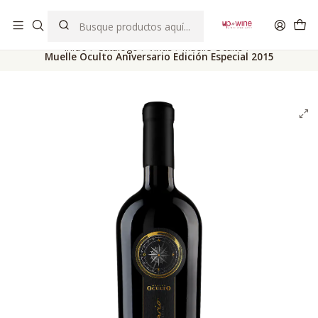
EL MEJOR Club de vinos boutique de Chile
Inicio
Catálogo
Viñas
Muelle Oculto
Muelle Oculto Aniversario Edición Especial 2015