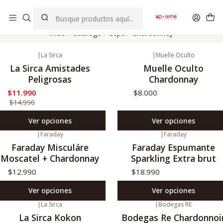
EL MEJOR Club de vinos boutique de Chile
Inicio
Catálogo
Cepa
Chardonnay
|
La Sirca
|
Muelle Oculto
20%
Oferta
La Sirca Amistades
Muelle Oculto
Peligrosas
Chardonnay
$11.990
$8.000
$14.990
Ver opciones
Ver opciones
|
Faraday
|
Faraday
Faraday Misculáre
Faraday Espumante
Moscatel + Chardonnay
Sparkling Extra brut
$12.990
$18.990
Ver opciones
Ver opciones
|
La Sirca
|
Bodegas RE
o disponible
No disponible
La Sirca Kokon
Bodegas Re Chardonnoi