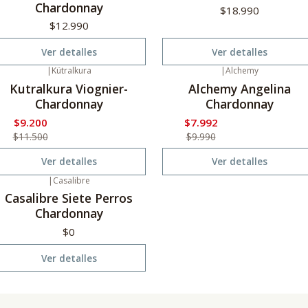
Chardonnay
$18.990
$12.990
Ver detalles
Ver detalles
|
Kütralkura
|
Alchemy
20%
Oferta
-20%
Oferta
Kutralkura Viognier-
Alchemy Angelina
o disponible
No disponible
Chardonnay
Chardonnay
$9.200
$7.992
$11.500
$9.990
Ver detalles
Ver detalles
|
Casalibre
o disponible
Casalibre Siete Perros
Chardonnay
$0
Ver detalles