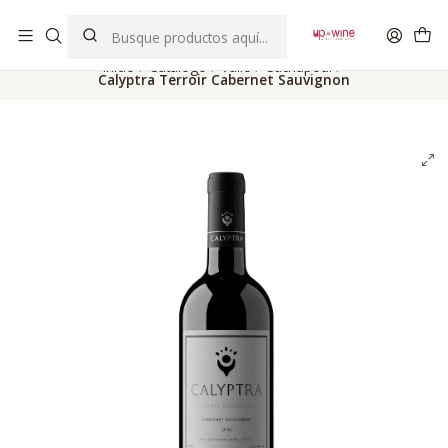
EL MEJOR Club de vinos boutique de Chile
Inicio
Catálogo
Valle
Cachapoal
Calyptra Terroir Cabernet Sauvignon