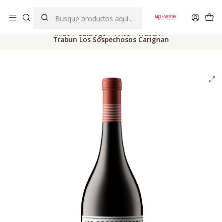
EL MEJOR Club de vinos boutique de Chile
Inicio
Catálogo
Viñas
Trabun
Trabun Los Sospechosos Carignan