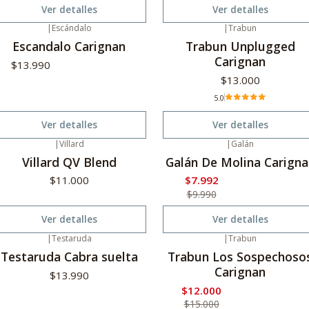
Ver detalles
Ver detalles
|
Escándalo
|
Trabun
o disponible
Agotado
Escandalo Carignan
Trabun Unplugged
Carignan
$13.990
$13.000
5.0
Ver detalles
Ver detalles
|
Villard
|
Galán
-20%
Oferta
gotado
Villard QV Blend
Galán De Molina Carigna
No disponible
$11.000
$7.992
$9.990
Ver detalles
Ver detalles
|
Testaruda
|
Trabun
-20%
Oferta
gotado
Testaruda Cabra suelta
Trabun Los Sospechoso
No disponible
Carignan
$13.990
$12.000
$15.000