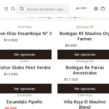
EL MEJOR Club de vinos boutique de Chile
Inicio
Catálogo
Cepa
Carignan
|
Don Elías
|
Bodegas RE
on Elías Ensamblaje N° 3
Bodegas RE Maulino Dr
Farmer
$10.900
$9.990
Ver opciones
Ver opciones
|
Vultur
|
Bodegas RE
ultur Globo Petit Verdot
Bodegas Re Parras
Ancestrales
$15.990
$17.500
Ver opciones
Ver opciones
|
Escándalo
|
Viña Roja
43%
Oferta
No disponible
Escandalo Pipeño
Viña Roja El Maulino
Blend
$6.000