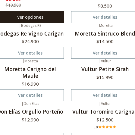
$10.500
$8.500
Ver opciones
Ver detalles
|
Bodegas RE
|
Moretta
o disponible
No disponible
odegas Re Vigno Carigan
Moretta Sintruco Blend
$24.900
$14.500
Ver detalles
Ver detalles
|
Moretta
|
Vultur
o disponible
Agotado
Moretta Carigno del
Vultur Petite Sirah
Maule
$15.990
$16.990
Ver detalles
Ver detalles
|
Don Elías
|
Vultur
gotado
Agotado
on Elías Orgullo Porteño
Vultur Toromiro Carigna
$12.990
$12.500
5.0